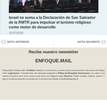
Israel se suma a la Declaración de San Salvador
de la RMTR para impulsar el turismo religioso
como motor de desarrollo
11/07/2026
NOTA ANTERIOR
NOTA SIGUIENTE
Recibe nuestro newsletter
ENFOQUE.MAIL
Responsable: Enfoque Judío.
Finalidad:
Gestionar tu suscripción y enviarte futuras comunicaciones informativas de Enfoque
Judío.
Legitimación:
Consentimiento del interesado aceptando la
Política
de Privacidad
.
Destinatarios:
Los datos no se
cederán a terceros salvo en los casos en que exista una obligación legal.
Derechos:
Puedes acceder, rectificar, suprimir y
ejercer los demás derechos reconocidos por la normativa escribiendo a
hola@enfoquejudio.es