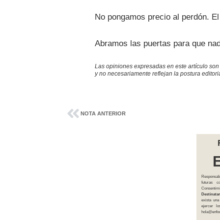
No pongamos precio al perdón. El
Abramos las puertas para que nad
Las opiniones expresadas en este artículo son
y no necesariamente reflejan la postura editor
NOTA ANTERIOR
Responsab
futuras 
Consentim
Destinatar
exista una
ejercer l
hola@enfoq