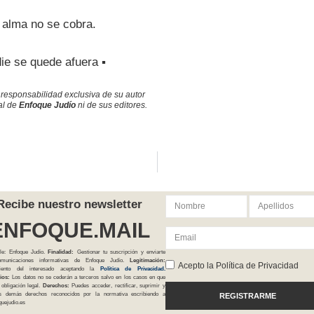
 alma no se cobra.
ie se quede afuera ▪
 responsabilidad exclusiva de su autor
ial de
Enfoque Judío
ni de sus editores.
Recibe nuestro newsletter
ENFOQUE.MAIL
le: Enfoque Judío.
Finalidad:
Gestionar tu suscripción y enviarte
comunicaciones informativas de Enfoque Judío.
Legitimación:
Acepto la Política de Privacidad
iento del interesado aceptando la
Política
de Privacidad
.
ios:
Los datos no se cederán a terceros salvo en los casos en que
 obligación legal.
Derechos:
Puedes acceder, rectificar, suprimir y
os demás derechos reconocidos por la normativa escribiendo a
REGISTRARME
uejudio.es