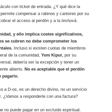
culo con ticket de entrada. ¿Y qué dice la
já permite compensar a rabinos y cantores por su
cobrar el acceso al perdón y a la
teshuvá
.
dad, y ello implica costes significativos,
tes se cubren no debe comprometer los
ntales.
Incluso si existen cuotas de miembros
neral de la comunidad,
Yom Kipur,
por su
versal, debería ser la excepción y tener un
nte abierto.
No es aceptable que el perdón
e pagarlo.
o a D-os, es un derecho divino, no un servicio
er. ¿Vamos a responderle con una factura?
e no puede pagar en un excluido espiritual.