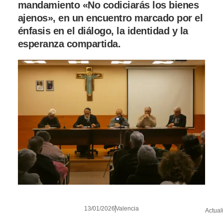
mandamiento «No codiciarás los bienes
ajenos», en un encuentro marcado por el
énfasis en el diálogo, la identidad y la
esperanza compartida.
13/01/2026
Valencia
Actual