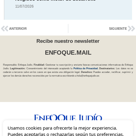
11/07/2026
ANTERIOR
SIGUIENTE
Recibe nuestro newsletter
ENFOQUE.MAIL
Responsable: Enfoque Judío.
Finalidad:
Gestionar tu suscripción y enviarte futuras comunicaciones informativas de Enfoque
Judío.
Legitimación:
Consentimiento del interesado aceptando la
Política
de Privacidad
.
Destinatarios:
Los datos no se
cederán a terceros salvo en los casos en que exista una obligación legal.
Derechos:
Puedes acceder, rectificar, suprimir y
ejercer los demás derechos reconocidos por la normativa escribiendo a
hola@enfoquejudio.es
Usamos cookies para ofrecerte la mejor experiencia.
Una mirada independiente, inclusiva y sionista del judaísmo en España.
Puedes aceptarlas o rechazarlas según tus preferencias.