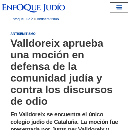
España – Israel
Enfoque Judío
>
Antisemitismo
ANTISEMITISMO
Valldoreix aprueba
una moción en
defensa de la
comunidad judía y
contra los discursos
de odio
En Valldoreix se encuentra el único
colegio judío de Cataluña. La moción fue
presentada por Junts per Valldoreix y