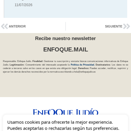
11/07/2026
ANTERIOR
SIGUIENTE
Recibe nuestro newsletter
ENFOQUE.MAIL
Responsable: Enfoque Judío.
Finalidad:
Gestionar tu suscripción y enviarte futuras comunicaciones informativas de Enfoque
Judío.
Legitimación:
Consentimiento del interesado aceptando la
Política
de Privacidad
.
Destinatarios:
Los datos no se
cederán a terceros salvo en los casos en que exista una obligación legal.
Derechos:
Puedes acceder, rectificar, suprimir y
ejercer los demás derechos reconocidos por la normativa escribiendo a
hola@enfoquejudio.es
Usamos cookies para ofrecerte la mejor experiencia.
Una mirada independiente, inclusiva y sionista del judaísmo en España.
Puedes aceptarlas o rechazarlas según tus preferencias.