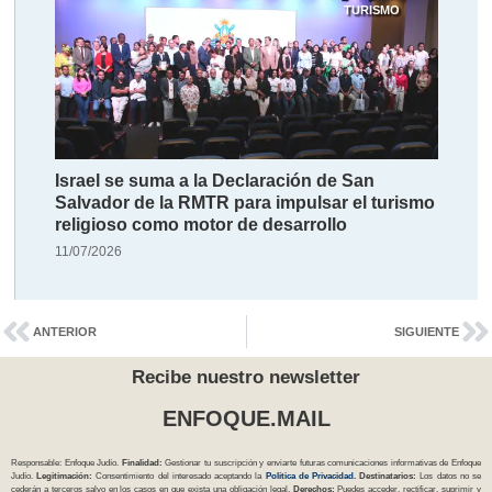
TURISMO
Israel se suma a la Declaración de San
Salvador de la RMTR para impulsar el turismo
religioso como motor de desarrollo
11/07/2026
ANTERIOR
SIGUIENTE
Recibe nuestro newsletter
ENFOQUE.MAIL
Responsable: Enfoque Judío.
Finalidad:
Gestionar tu suscripción y enviarte futuras comunicaciones informativas de Enfoque
Judío.
Legitimación:
Consentimiento del interesado aceptando la
Política
de Privacidad
.
Destinatarios:
Los datos no se
cederán a terceros salvo en los casos en que exista una obligación legal.
Derechos:
Puedes acceder, rectificar, suprimir y