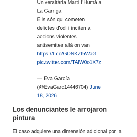
Universitària Martí l’Humà a
La Garriga
Ells són qui cometen
delictes d'odi i inciten a
accions violentes
antisemites allà on van
https://t.co/GDNKZt5WaG
pic.twitter.com/TAlW0o1X7z
— Eva García
(@EvaGarc14446704)
June
18, 2026
Los denunciantes le arrojaron
pintura
El caso adquiere una dimensión adicional por la