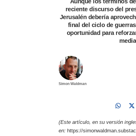
Aunque los términos de
reciente discurso del pr
Jerusalén debería aprovec
final del ciclo de guerra
oportunidad para reforzar
media
Simon Waldman
(Este artículo, en su versión ingl
en:
https://simonwaldman.substac