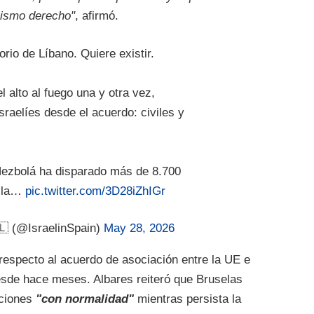
mismo derecho"
, afirmó.
torio de Líbano. Quiere existir.
l alto al fuego una y otra vez,
raelíes desde el acuerdo: civiles y
Hezbolá ha disparado más de 8.700
e la…
pic.twitter.com/3D28iZhIGr
🇱 (@IsraelinSpain)
May 28, 2026
respecto al acuerdo de asociación entre la UE e
esde hace meses. Albares reiteró que Bruselas
aciones
"con normalidad"
mientras persista la