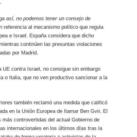
.
iga así, no podemos tener un consejo de
 en referencia al mecanismo político que regula
opea e Israel. España considera que dicho
ientras continúen las presuntas violaciones
iadas por Madrid.
la UE contra Israel, no consigue sin embargo
o Italia, que no ven productivo sancionar a la
eriores también reclamó una medida que calificó
trada en la Unión Europea de Itamar Ben Gvir. El
ras más controvertidas del actual Gobierno de
icas internacionales en los últimos días tras la
ataba de forma vejatoria a activistas de la