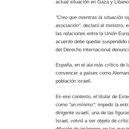
actual situación en Gaza y Líbano
"Creo que mientras la situación s
asociación"
, declaró el ministro,
las relaciones entre la Unión Eur
acuerdo debe quedar suspendido m
del Derecho Internacional denunc
España, en el ala más crítico de 
convencer a países como Alemania 
población israelí.
En ese contexto, el titular de Ext
como
"un mínimo"
: impedir la en
dirigente israelí, una de las figu
Israel, volvió a ser objeto de crít
difusión de imágenes en las que tr