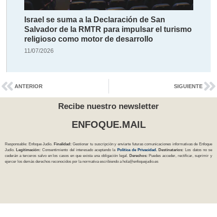
Israel se suma a la Declaración de San
Salvador de la RMTR para impulsar el turismo
religioso como motor de desarrollo
11/07/2026
ANTERIOR
SIGUIENTE
Recibe nuestro newsletter
ENFOQUE.MAIL
Responsable: Enfoque Judío.
Finalidad:
Gestionar tu suscripción y enviarte futuras comunicaciones informativas de Enfoque
Judío.
Legitimación:
Consentimiento del interesado aceptando la
Política
de Privacidad
.
Destinatarios:
Los datos no se
cederán a terceros salvo en los casos en que exista una obligación legal.
Derechos:
Puedes acceder, rectificar, suprimir y
ejercer los demás derechos reconocidos por la normativa escribiendo a
hola@enfoquejudio.es