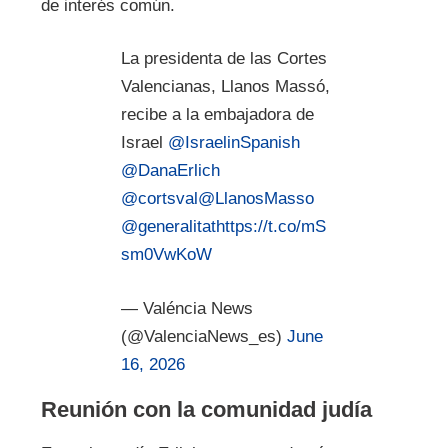
de interés común.
La presidenta de las Cortes
Valencianas, Llanos Massó,
recibe a la embajadora de
Israel
@IsraelinSpanish
@DanaErlich
@cortsval
@LlanosMasso
@generalitat
https://t.co/mS
sm0VwKoW
— Valéncia News
(@ValenciaNews_es)
June
16, 2026
Reunión con la comunidad judía