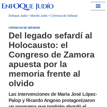
España – Israel
Enfoque Judío
>
Mundo Judío
>
Crónicas de Sefarad
CRÓNICAS DE SEFARAD
Del legado sefardí al
Holocausto: el
Congreso de Zamora
apuesta por la
memoria frente al
olvido
Las intervenciones de María José López-
Palop y Ricardo Angoso protagonizaron
un programa que también abordó el