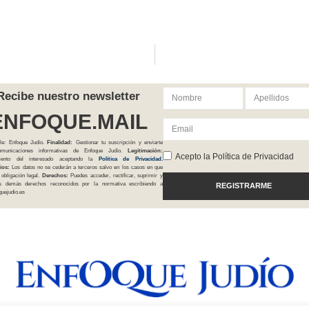
Recibe nuestro newsletter
ENFOQUE.MAIL
le: Enfoque Judío.
Finalidad:
Gestionar tu suscripción y enviarte
comunicaciones informativas de Enfoque Judío.
Legitimación:
Acepto la Política de Privacidad
iento del interesado aceptando la
Política
de Privacidad
.
ios:
Los datos no se cederán a terceros salvo en los casos en que
 obligación legal.
Derechos:
Puedes acceder, rectificar, suprimir y
os demás derechos reconocidos por la normativa escribiendo a
REGISTRARME
uejudio.es