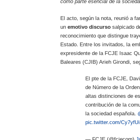
como parte esencial de la socied
El acto, según la nota, reunió a 
un
emotivo discurso
salpicado d
reconocimiento que distingue traye
Estado. Entre los invitados, la em
expresidente de la FCJE Isaac Qu
Baleares (CJIB) Arieh Girondi, se
El pte de la FCJE, Dav
de Número de la Orden 
altas distinciones de e
contribución de la com
la sociedad española.
pic.twitter.com/Cy7yfU
— FCJE (@fcjecom)
J