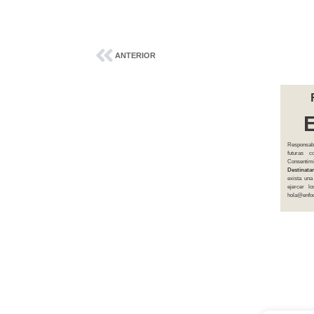
ANTERIOR
Responsab
futuras 
Consentim
Destinatar
exista una
ejercer l
hola@enfoq