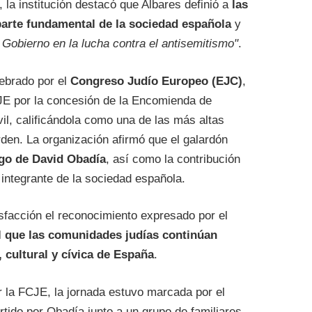
 la institución destacó que Albares definió a
las
arte fundamental de la sociedad española
y
 Gobierno en la lucha contra el antisemitismo"
.
lebrado por el
Congreso Judío Europeo (EJC)
,
FCJE por la concesión de la Encomienda de
il, calificándola como una de las más altas
rden. La organización afirmó que el galardón
azgo de David Obadía
, así como la contribución
integrante de la sociedad española.
sfacción el reconocimiento expresado por el
l que las comunidades judías continúan
 cultural y cívica de España
.
r la FCJE, la jornada estuvo marcada por el
rtido por Obadía junto a un grupo de familiares