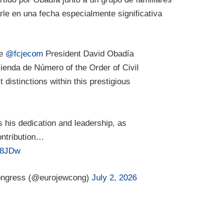
le en una fecha especialmente significativa
te
@fcjecom
President David Obadía
ienda de Número of the Order of Civil
t distinctions within this prestigious
ts his dedication and leadership, as
ontribution…
D8JDw
ongress (@eurojewcong)
July 2, 2026