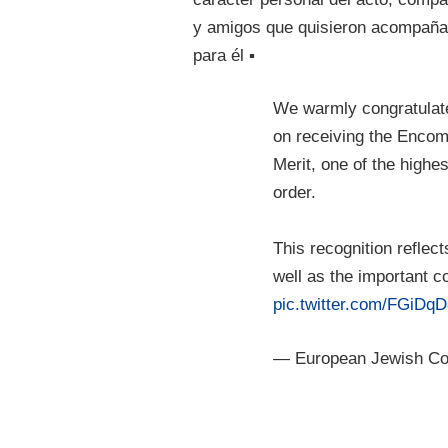
y amigos que quisieron acompañar
para él ▪
We warmly congratula
on receiving the Encom
Merit, one of the highes
order.
This recognition reflec
well as the important c
pic.twitter.com/FGiDq
— European Jewish C