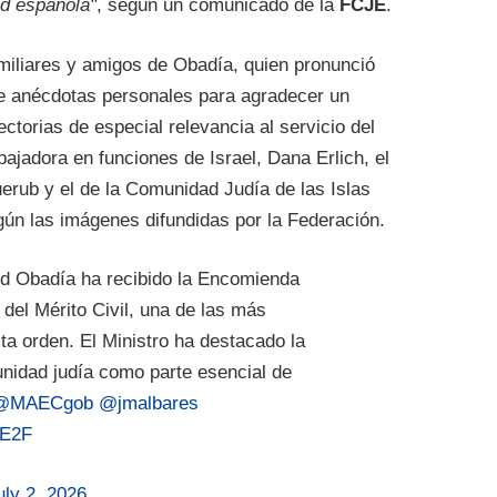
ad española"
, según un comunicado de la
FCJE
.
familiares y amigos de Obadía, quien pronunció
e anécdotas personales para agradecer un
ctorias de especial relevancia al servicio del
bajadora en funciones de Israel, Dana Erlich, el
erub y el de la Comunidad Judía de las Islas
gún las imágenes difundidas por la Federación.
id Obadía ha recibido la Encomienda
del Mérito Civil, una de las más
sta orden. El Ministro ha destacado la
unidad judía como parte esencial de
@MAECgob
@jmalbares
iE2F
uly 2, 2026