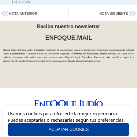
11/07/2026
NOTA ANTERIOR
NOTA SIGUIENTE
Recibe nuestro newsletter
ENFOQUE.MAIL
Responsable: Enfoque Judío.
Finalidad:
Gestionar tu suscripción y enviarte futuras comunicaciones informativas de Enfoque
Judío.
Legitimación:
Consentimiento del interesado aceptando la
Política
de Privacidad
.
Destinatarios:
Los datos no se
cederán a terceros salvo en los casos en que exista una obligación legal.
Derechos:
Puedes acceder, rectificar, suprimir y
ejercer los demás derechos reconocidos por la normativa escribiendo a
hola@enfoquejudio.es
Usamos cookies para ofrecerte la mejor experiencia.
Una mirada independiente, inclusiva y sionista del judaísmo en España.
Puedes aceptarlas o rechazarlas según tus preferencias.
ACEPTAR COOKIES
Quienes Somos
Contacto
Rectificaciones