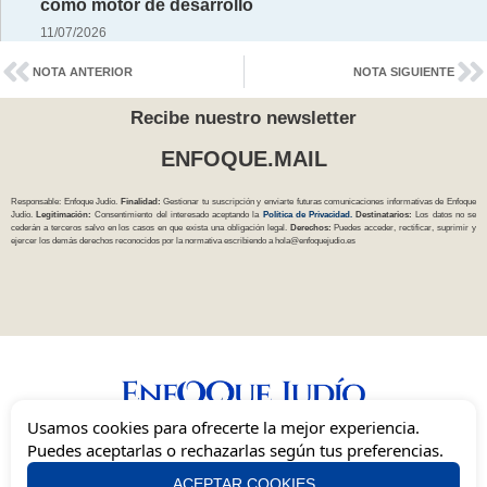
como motor de desarrollo
11/07/2026
NOTA ANTERIOR
NOTA SIGUIENTE
Recibe nuestro newsletter
ENFOQUE.MAIL
Responsable: Enfoque Judío.
Finalidad:
Gestionar tu suscripción y enviarte futuras comunicaciones informativas de Enfoque
Judío.
Legitimación:
Consentimiento del interesado aceptando la
Política
de Privacidad
.
Destinatarios:
Los datos no se
cederán a terceros salvo en los casos en que exista una obligación legal.
Derechos:
Puedes acceder, rectificar, suprimir y
ejercer los demás derechos reconocidos por la normativa escribiendo a
hola@enfoquejudio.es
Usamos cookies para ofrecerte la mejor experiencia.
Una mirada independiente, inclusiva y sionista del judaísmo en España.
Puedes aceptarlas o rechazarlas según tus preferencias.
ACEPTAR COOKIES