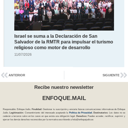
Israel se suma a la Declaración de San
Salvador de la RMTR para impulsar el turismo
religioso como motor de desarrollo
11/07/2026
ANTERIOR
SIGUIENTE
Recibe nuestro newsletter
ENFOQUE.MAIL
Responsable: Enfoque Judío.
Finalidad:
Gestionar tu suscripción y enviarte futuras comunicaciones informativas de Enfoque
Judío.
Legitimación:
Consentimiento del interesado aceptando la
Política
de Privacidad
.
Destinatarios:
Los datos no se
cederán a terceros salvo en los casos en que exista una obligación legal.
Derechos:
Puedes acceder, rectificar, suprimir y
ejercer los demás derechos reconocidos por la normativa escribiendo a
hola@enfoquejudio.es