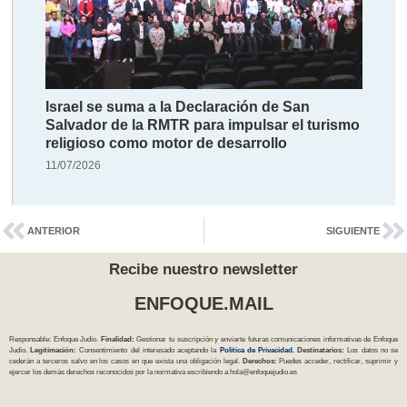
Israel se suma a la Declaración de San
Salvador de la RMTR para impulsar el turismo
religioso como motor de desarrollo
11/07/2026
ANTERIOR
SIGUIENTE
Recibe nuestro newsletter
ENFOQUE.MAIL
Responsable: Enfoque Judío.
Finalidad:
Gestionar tu suscripción y enviarte futuras comunicaciones informativas de Enfoque
Judío.
Legitimación:
Consentimiento del interesado aceptando la
Política
de Privacidad
.
Destinatarios:
Los datos no se
cederán a terceros salvo en los casos en que exista una obligación legal.
Derechos:
Puedes acceder, rectificar, suprimir y
ejercer los demás derechos reconocidos por la normativa escribiendo a
hola@enfoquejudio.es