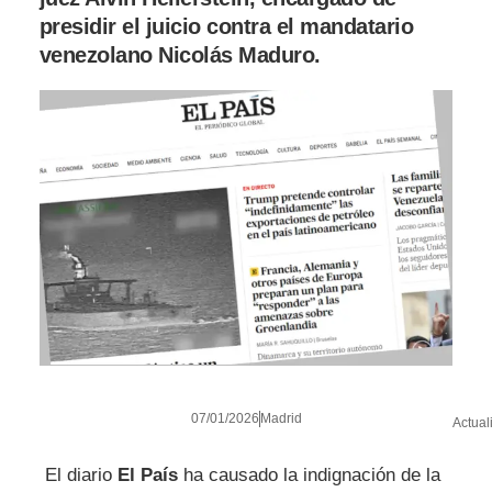
presidir el juicio contra el mandatario
venezolano Nicolás Maduro.
07/01/2026
Madrid
Actual
El diario
El País
ha causado la indignación de la