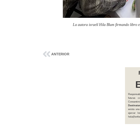
La autora israelí Hila Blum firmando libro 
ANTERIOR
Responsab
futuras 
Consentim
Destinatar
exista una
ejercer l
hola@enfoq