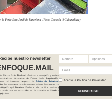
en la Feria Sant Jordi de Barcelona (Foto: Cortesía @CulturaBuzz)
Recibe nuestro newsletter
ENFOQUE.MAIL
le: Enfoque Judío.
Finalidad:
Gestionar tu suscripción y enviarte
comunicaciones informativas de Enfoque Judío.
Legitimación:
Acepto la Política de Privacidad
iento del interesado aceptando la
Política
de Privacidad
.
ios:
Los datos no se cederán a terceros salvo en los casos en que
 obligación legal.
Derechos:
Puedes acceder, rectificar, suprimir y
os demás derechos reconocidos por la normativa escribiendo a
REGISTRARME
uejudio.es