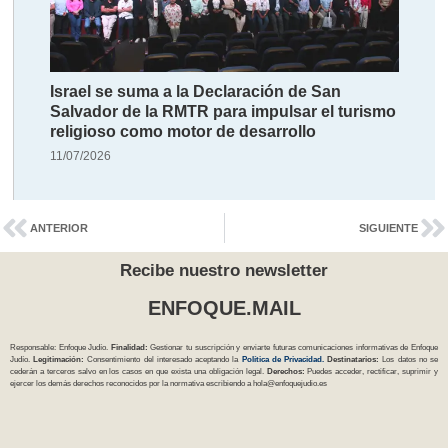
Israel se suma a la Declaración de San
Salvador de la RMTR para impulsar el turismo
religioso como motor de desarrollo
11/07/2026
ANTERIOR
SIGUIENTE
Recibe nuestro newsletter
ENFOQUE.MAIL
Responsable: Enfoque Judío.
Finalidad:
Gestionar tu suscripción y enviarte futuras comunicaciones informativas de Enfoque
Judío.
Legitimación:
Consentimiento del interesado aceptando la
Política
de Privacidad
.
Destinatarios:
Los datos no se
cederán a terceros salvo en los casos en que exista una obligación legal.
Derechos:
Puedes acceder, rectificar, suprimir y
ejercer los demás derechos reconocidos por la normativa escribiendo a
hola@enfoquejudio.es