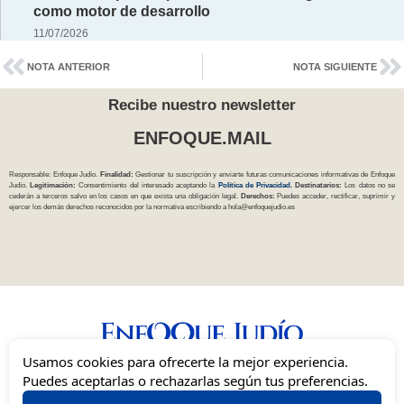
como motor de desarrollo
11/07/2026
NOTA ANTERIOR
NOTA SIGUIENTE
Recibe nuestro newsletter
ENFOQUE.MAIL
Responsable: Enfoque Judío.
Finalidad:
Gestionar tu suscripción y enviarte futuras comunicaciones informativas de Enfoque
Judío.
Legitimación:
Consentimiento del interesado aceptando la
Política
de Privacidad
.
Destinatarios:
Los datos no se
cederán a terceros salvo en los casos en que exista una obligación legal.
Derechos:
Puedes acceder, rectificar, suprimir y
ejercer los demás derechos reconocidos por la normativa escribiendo a
hola@enfoquejudio.es
Usamos cookies para ofrecerte la mejor experiencia.
Una mirada independiente, inclusiva y sionista del judaísmo en España.
Puedes aceptarlas o rechazarlas según tus preferencias.