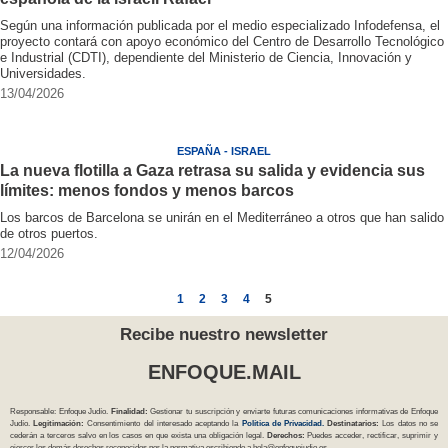
Según una información publicada por el medio especializado Infodefensa, el
proyecto contará con apoyo económico del Centro de Desarrollo Tecnológico
e Industrial (CDTI), dependiente del Ministerio de Ciencia, Innovación y
Universidades.
13/04/2026
ESPAÑA - ISRAEL
La nueva flotilla a Gaza retrasa su salida y evidencia sus
límites: menos fondos y menos barcos
Los barcos de Barcelona se unirán en el Mediterráneo a otros que han salido
de otros puertos.
12/04/2026
1
2
3
4
5
Recibe nuestro newsletter
ENFOQUE.MAIL
Responsable: Enfoque Judío.
Finalidad:
Gestionar tu suscripción y enviarte futuras comunicaciones informativas de Enfoque
Judío.
Legitimación:
Consentimiento del interesado aceptando la
Política
de Privacidad
.
Destinatarios:
Los datos no se
cederán a terceros salvo en los casos en que exista una obligación legal.
Derechos:
Puedes acceder, rectificar, suprimir y
ejercer los demás derechos reconocidos por la normativa escribiendo a
hola@enfoquejudio.es