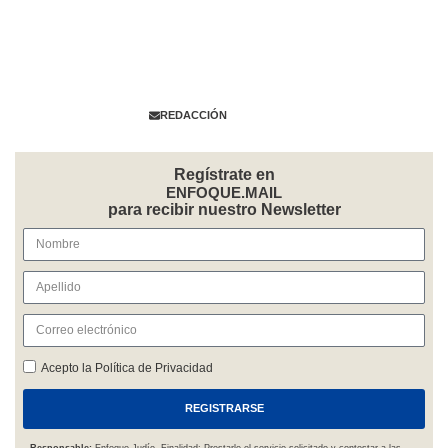
Colabora con
ENFOQUE JUDÍO
Envíanos información,
comentarios y propuestas
REDACCIÓN
Regístrate en
ENFOQUE.MAIL
para recibir nuestro Newsletter
Acepto la Política de Privacidad
REGISTRARSE
Responsable:
Enfoque Judío. Finalidad: Prestarle el servicio solicitado y contestar a las