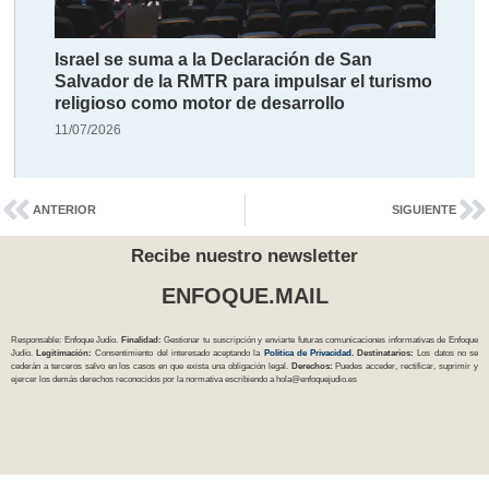
Israel se suma a la Declaración de San
Salvador de la RMTR para impulsar el turismo
religioso como motor de desarrollo
11/07/2026
ANTERIOR
SIGUIENTE
Recibe nuestro newsletter
ENFOQUE.MAIL
Responsable: Enfoque Judío.
Finalidad:
Gestionar tu suscripción y enviarte futuras comunicaciones informativas de Enfoque
Judío.
Legitimación:
Consentimiento del interesado aceptando la
Política
de Privacidad
.
Destinatarios:
Los datos no se
cederán a terceros salvo en los casos en que exista una obligación legal.
Derechos:
Puedes acceder, rectificar, suprimir y
ejercer los demás derechos reconocidos por la normativa escribiendo a
hola@enfoquejudio.es