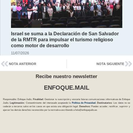
Israel se suma a la Declaración de San Salvador
de la RMTR para impulsar el turismo religioso
como motor de desarrollo
11/07/2026
NOTA ANTERIOR
NOTA SIGUIENTE
Recibe nuestro newsletter
ENFOQUE.MAIL
Responsable: Enfoque Judío.
Finalidad:
Gestionar tu suscripción y enviarte futuras comunicaciones informativas de Enfoque
Judío.
Legitimación:
Consentimiento del interesado aceptando la
Política
de Privacidad
.
Destinatarios:
Los datos no se
cederán a terceros salvo en los casos en que exista una obligación legal.
Derechos:
Puedes acceder, rectificar, suprimir y
ejercer los demás derechos reconocidos por la normativa escribiendo a
hola@enfoquejudio.es