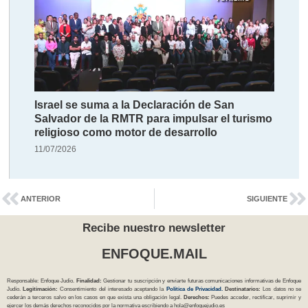
Israel se suma a la Declaración de San
Salvador de la RMTR para impulsar el turismo
religioso como motor de desarrollo
11/07/2026
ANTERIOR
SIGUIENTE
Recibe nuestro newsletter
ENFOQUE.MAIL
Responsable: Enfoque Judío.
Finalidad:
Gestionar tu suscripción y enviarte futuras comunicaciones informativas de Enfoque
Judío.
Legitimación:
Consentimiento del interesado aceptando la
Política
de Privacidad
.
Destinatarios:
Los datos no se
cederán a terceros salvo en los casos en que exista una obligación legal.
Derechos:
Puedes acceder, rectificar, suprimir y
ejercer los demás derechos reconocidos por la normativa escribiendo a
hola@enfoquejudio.es