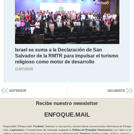
TURISMO
Israel se suma a la Declaración de San
Salvador de la RMTR para impulsar el turismo
religioso como motor de desarrollo
11/07/2026
ANTERIOR
SIGUIENTE
Recibe nuestro newsletter
ENFOQUE.MAIL
Responsable: Enfoque Judío.
Finalidad:
Gestionar tu suscripción y enviarte futuras comunicaciones informativas de Enfoque
Judío.
Legitimación:
Consentimiento del interesado aceptando la
Política
de Privacidad
.
Destinatarios:
Los datos no se
cederán a terceros salvo en los casos en que exista una obligación legal.
Derechos:
Puedes acceder, rectificar, suprimir y