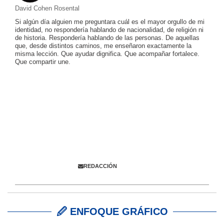
David Cohen Rosental
Si algún día alguien me preguntara cuál es el mayor orgullo de mi
identidad, no respondería hablando de nacionalidad, de religión ni
de historia. Respondería hablando de las personas. De aquellas
que, desde distintos caminos, me enseñaron exactamente la
misma lección. Que ayudar dignifica. Que acompañar fortalece.
Que compartir une.
Colabora con
ENFOQUE JUDÍO
Envíanos información,
comentarios y propuestas
REDACCIÓN
🖉 ENFOQUE GRÁFICO