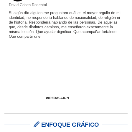
David Cohen Rosental
Si algún día alguien me preguntara cuál es el mayor orgullo de mi
identidad, no respondería hablando de nacionalidad, de religión ni
de historia. Respondería hablando de las personas. De aquellas
que, desde distintos caminos, me enseñaron exactamente la
misma lección. Que ayudar dignifica. Que acompañar fortalece.
Que compartir une.
Colabora con
ENFOQUE JUDÍO
Envíanos información,
comentarios y propuestas
REDACCIÓN
🖉 ENFOQUE GRÁFICO