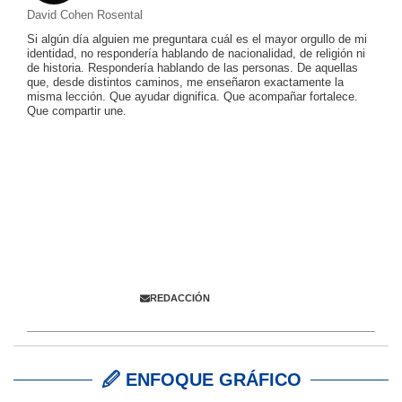
David Cohen Rosental
Si algún día alguien me preguntara cuál es el mayor orgullo de mi
identidad, no respondería hablando de nacionalidad, de religión ni
de historia. Respondería hablando de las personas. De aquellas
que, desde distintos caminos, me enseñaron exactamente la
misma lección. Que ayudar dignifica. Que acompañar fortalece.
Que compartir une.
Colabora con
ENFOQUE JUDÍO
Envíanos información,
comentarios y propuestas
REDACCIÓN
🖉 ENFOQUE GRÁFICO